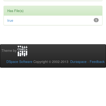
Has File(s)
true
1
Theme by
DSpace Software
Copyright © 2002-2013
Duraspace
-
Feedback