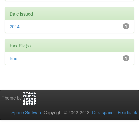
Date issued
2014
1
Has File(s)
true
1
Theme by
DSpace Software
Copyright © 2002-2013
Duraspace
-
Feedback