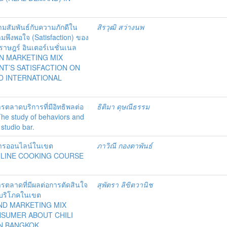
ามสัมพันธ์กับความภักดีใน
สิรวุฒิ สว่างนพ
มพึงพอใจ (Satisfaction) ของ
าษฎร์ อินเตอร์เนชั่นเนล
EN MARKETING MIX
NT’S SATISFACTION ON
D INTERNATIONAL
ลาดบริการที่มีอิทธิพลต่อ
ธิติมา ดุษณีธรรม
The study of behaviors and
studio bar.
าหารออนไลน์ในเขต
ภาวิณี กองตาพันธ์
NLINE COOKING COURSE
ตลาดที่มีผลต่อการตัดสินใจ
สุพัตรา ลิขิตวานิช
ู้บริโภคในเขต
ND MARKETING MIX
NSUMER ABOUT CHILI
N BANGKOK.