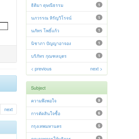
ธิติมา ดุษณีธรรม
1
นภวรรณ หิรัญวิโรจน์
1
นภัทร โพธิ์แก้ว
1
นิชาภา ปัญญาอาจอง
1
บริภัทร กุณฑลบุตร
1
< previous
next >
Subject
ความพึงพอใจ
9
next
การตัดสินใจซื้อ
6
กรุงเทพมหานคร
5
คุณภาพการให้บริการ
3