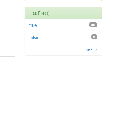
Has File(s)
true
40
false
3
next >