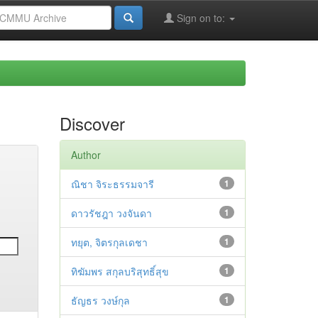
Sign on to:
Discover
Author
ณิชา จิระธรรมจารี
1
ดาวรัชฎา วงจันดา
1
ทยุต, จิตรกุลเดชา
1
ทิฆัมพร สกุลบริสุทธิ์สุข
1
ธัญธร วงษ์กุล
1