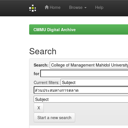
Home
Browse
Help
Skip
navigation
CMMU Digital Archive
Search
Search:
for
Current filters:
Start a new search