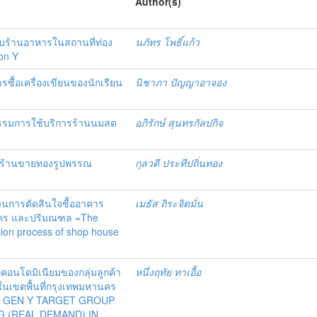
Author(s)
ร้านอาหารในสถานที่ท่อง
นภัทร โพธิ์แก้ว
ion Y
ื้อเครื่องเขียนของนักเรียน
นิชาภา ปัญญาอาจอง
กรรมการใช้บริการร้านนมสด
อภิรักษ์ สุนทรกัลปกิจ
มีต่อร้านขายทองรูปพรรณ
กุลวดี ประทีปถิ่นทอง
วนการตัดสินใจซื้ออาคาร
เมธัส ถิระจิตมั่น
นคร และปริมณฑล =The
ision process of shop house
เภทคอนโดมิเนียมของกลุ่มลูกค้า
หนึ่งฤทัย ทาเอื้อ
 ในเขตพื้นที่กรุงเทพมหานคร
F GEN Y TARGET GROUP
 (REAL DEMAND) IN