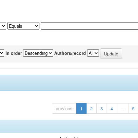
In order
Authors/record
previous
1
2
3
4
...
5