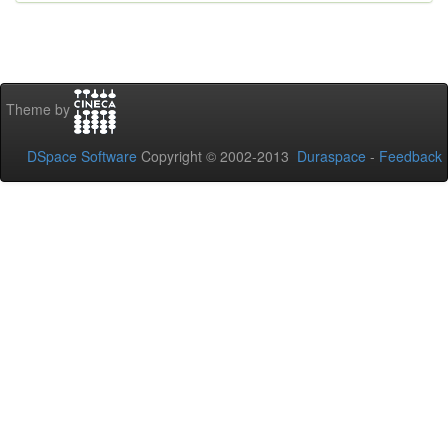
Theme by
DSpace Software
Copyright © 2002-2013
Duraspace
-
Feedback