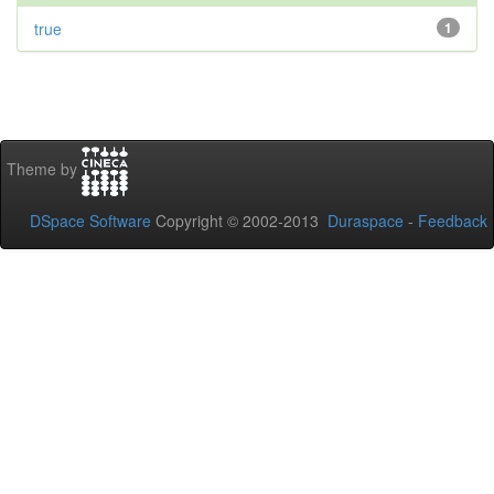
true
1
Theme by
DSpace Software
Copyright © 2002-2013
Duraspace
-
Feedback