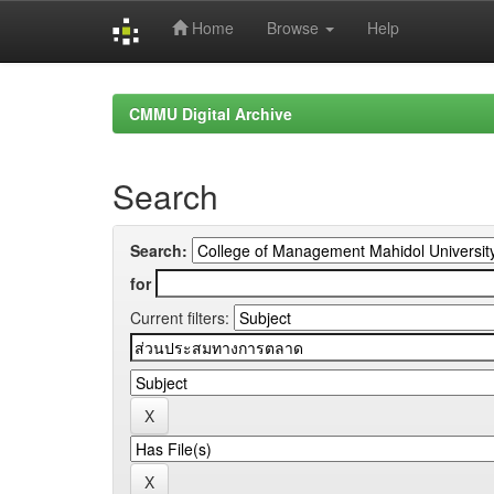
Home
Browse
Help
Skip
navigation
CMMU Digital Archive
Search
Search:
for
Current filters: