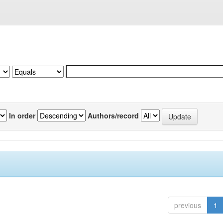
In order
Authors/record
previous
1