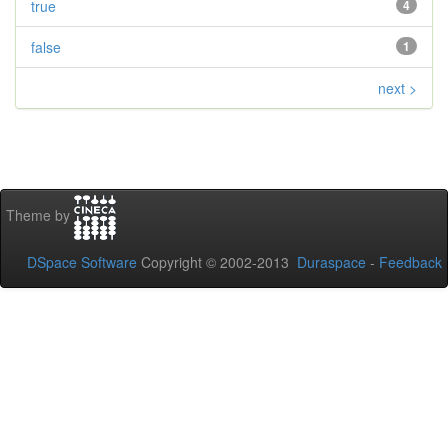
true
4
false
1
next >
Theme by
DSpace Software
Copyright © 2002-2013
Duraspace
-
Feedback