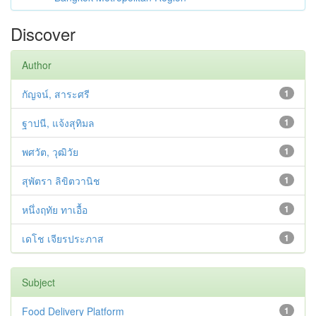
Discover
Author
กัญจน์, สาระศรี
1
ฐาปนี, แจ้งสุทิมล
1
พศวัต, วุฒิวัย
1
สุพัตรา ลิขิตวานิช
1
หนึ่งฤทัย ทาเอื้อ
1
เดโช เจียรประภาส
1
Subject
Food Delivery Platform
1