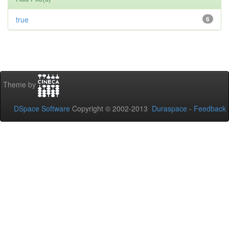
true
6
Theme by
DSpace Software
Copyright © 2002-2013
Duraspace
-
Feedback