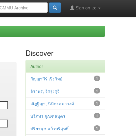
Sign on to:
Discover
Author
กัญญาวีร์ เริงวิทย์
1
จิราพร, จิรรุ่งรุจี
1
ณัฏฐิญา, นิมิตรสุมาวงศ์
1
บริภัทร กุณฑลบุตร
1
ปรียานุช แก้วบริสุทธิ์
1