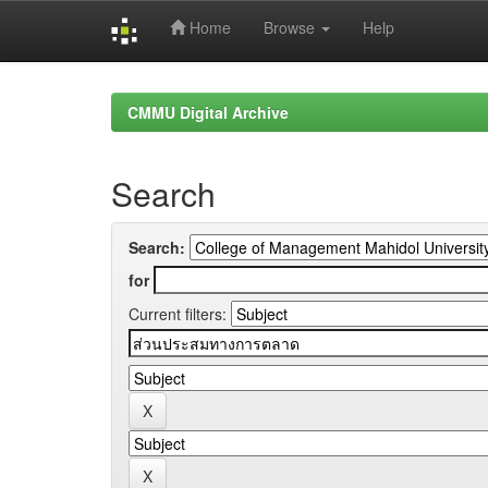
Home
Browse
Help
Skip
navigation
CMMU Digital Archive
Search
Search:
for
Current filters: