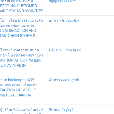
องรูปพรรณ 96.5% ในเขต
กัญญาวีร์ เริงวิทย์
AFFECTING CUSTOMER
BANGKOK AND VICINITIES.
ีในการใช้บริการร้านค้าปลีก
พนิดา วรัตม์ธนภัทร
เขตกรุงเทพมหานครและ
O SATISFACTION AND
TAIL CHAIN STORE IN
บริการโรงพยาบาลเอกชนขนาด
ปรียานุช แก้วบริสุทธิ์
่วยนอก ในเขตกรุงเทพมหานคร
FACTION AT OUTPATIENT
E HOSPITAL IN
bile banking ของผู้ใช้
มินตรา กอตระกูลสิน
เทพมหานครและปริมณฑล
FACTION OF MOBILE
MERCIAL BANK IN
ู้บริโภคที่ส่งผลต่อผลิตภัณฑ์
จิราพร, จิรรุ่งรุจี