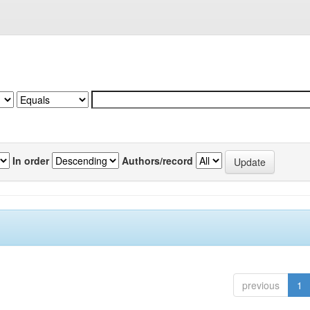
In order
Authors/record
previous
1