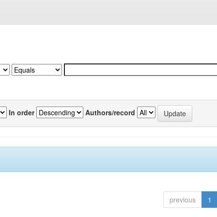
In order
Authors/record
previous
1