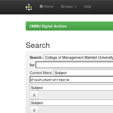
Home
Browse
Help
Skip
navigation
CMMU Digital Archive
Search
Search:
for
Current filters: