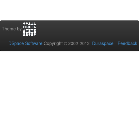
Theme by
DSpace Software
Copyright © 2002-2013
Duraspace
-
Feedback