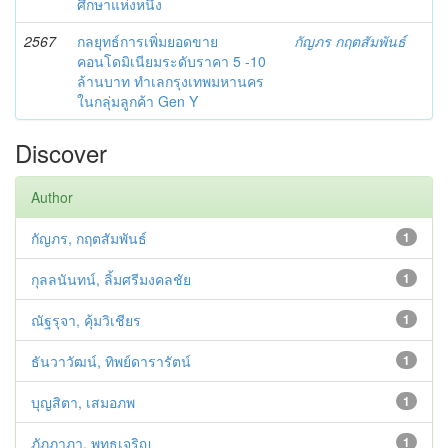
ศึกษาแห่งหนึ่ง
2567
กลยุทธ์การเพิ่มยอดขาย
กัญภร กฤตสัมพันธ์
คอนโดมิเนียมระดับราคา 5 -10
ล้านบาท ทำเลกรุงเทพมหานคร
ในกลุ่มลูกค้า Gen Y
Discover
Author
กัญภร, กฤตสัมพันธ์
1
กุลลนันทน์, ลิ้มศรีมงคลชัย
1
ณัฐรุจา, คุ้มวิเชียร
1
ธันวาวัฒน์, ทิพย์ดารารัตน์
1
บุญสิตา, เสมอภพ
1
ภัฎฎาภา, พุทธเจริญ
1