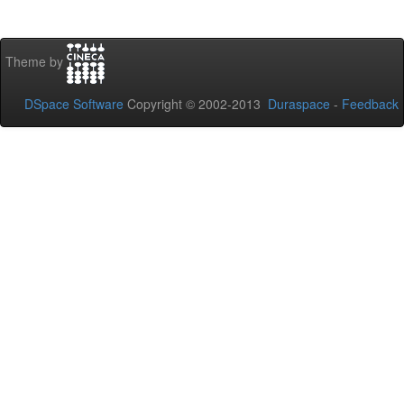
Theme by
DSpace Software
Copyright © 2002-2013
Duraspace
-
Feedback