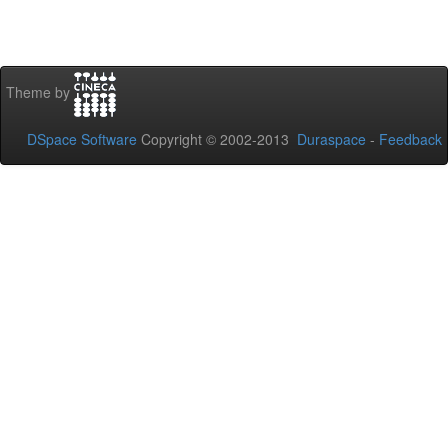
Theme by
DSpace Software
Copyright © 2002-2013
Duraspace
-
Feedback