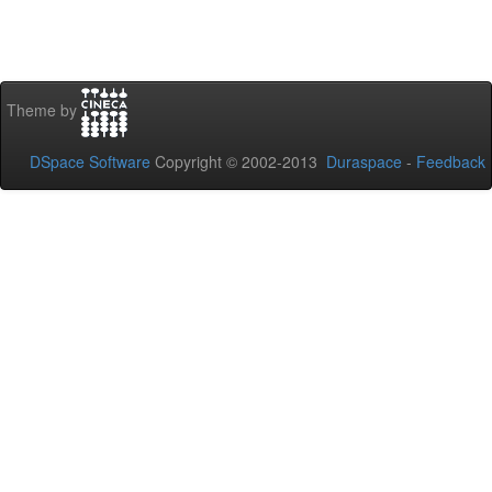
Theme by
DSpace Software
Copyright © 2002-2013
Duraspace
-
Feedback