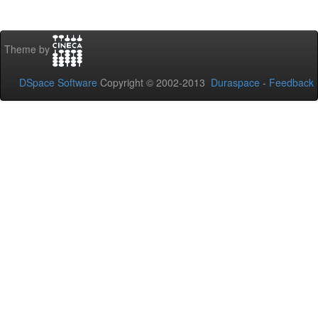
Theme by
DSpace Software
Copyright © 2002-2013
Duraspace
-
Feedback