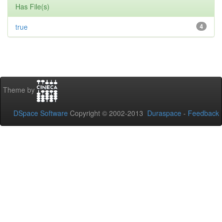
Has File(s)
true
4
Theme by
DSpace Software
Copyright © 2002-2013
Duraspace
-
Feedback