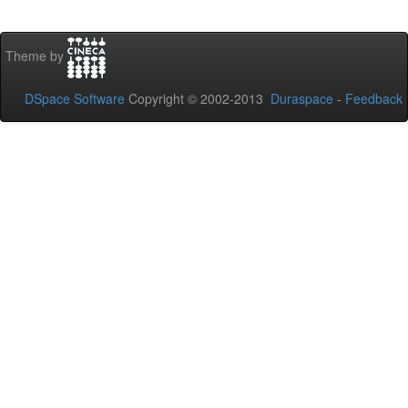
Theme by
DSpace Software
Copyright © 2002-2013
Duraspace
-
Feedback