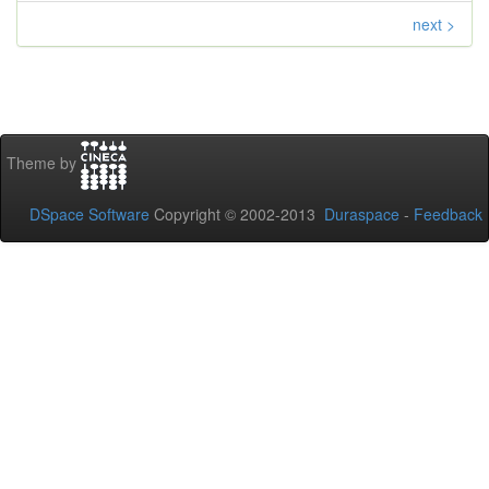
next >
Theme by
DSpace Software
Copyright © 2002-2013
Duraspace
-
Feedback