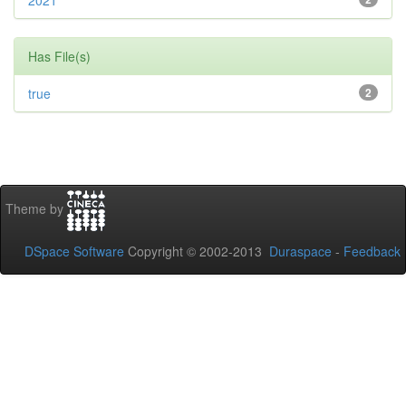
2021
Has File(s)
true
2
Theme by
DSpace Software
Copyright © 2002-2013
Duraspace
-
Feedback