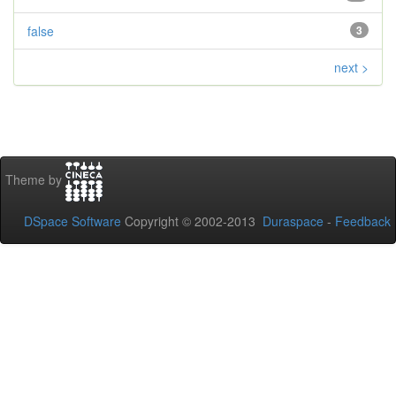
false
3
next >
Theme by
DSpace Software
Copyright © 2002-2013
Duraspace
-
Feedback