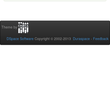
Theme by
DSpace Software
Copyright © 2002-2013
Duraspace
-
Feedback