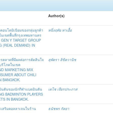
Author(s)
เภทคอนโดมิเนียมของกลุ่มลูกค้า
หนึ่งฤทัย ทาเอื้อ
 ในเขตพื้นที่กรุงเทพมหานคร
F GEN Y TARGET GROUP
 (REAL DEMAND) IN
ตลาดที่มีผลต่อการตัดสินใจ
สุพัตรา ลิขิตวานิช
ู้บริโภคในเขต
ND MARKETING MIX
NSUMER ABOUT CHILI
N BANGKOK.
บดมินตันของนักกีฬาแบดมินตัน
เดโช เจียรประภาส
ING BADMINTON PLAYERS
TS IN BANGKOK.
หารเสริมคอลลาเจนในร้าน
ธนัชพร กัลยา