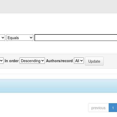
In order
Authors/record
previous
1