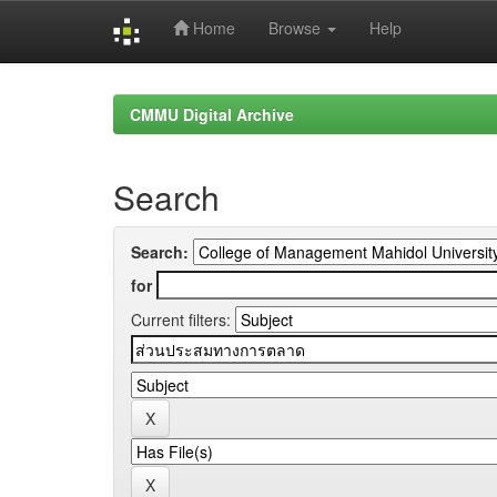
Home
Browse
Help
Skip
navigation
CMMU Digital Archive
Search
Search:
for
Current filters: