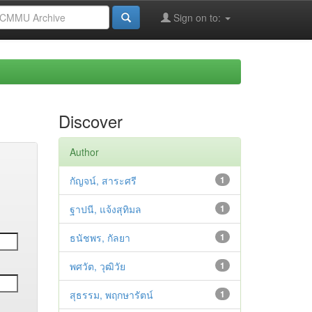
Sign on to:
Discover
Author
กัญจน์, สาระศรี
1
ฐาปนี, แจ้งสุทิมล
1
ธนัชพร, กัลยา
1
พศวัต, วุฒิวัย
1
สุธรรม, พฤกษารัตน์
1