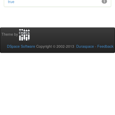
true
1
Theme by
DSpace Software
Copyright © 2002-2013
Duraspace
-
Feedback