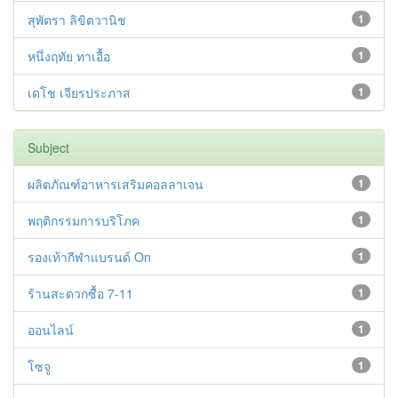
สุพัตรา ลิขิตวานิช
1
หนึ่งฤทัย ทาเอื้อ
1
เดโช เจียรประภาส
1
Subject
ผลิตภัณฑ์อาหารเสริมคอลลาเจน
1
พฤติกรรมการบริโภค
1
รองเท้ากีฬาแบรนด์ On
1
ร้านสะดวกซื้อ 7-11
1
ออนไลน์
1
โซจู
1