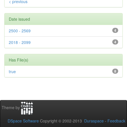
< previous
Date issued
2500 - 2569
4
2018 - 2099
4
Has File(s)
true
8
Theme by
DSpace Software
Copyright © 2002-2013
Duraspace
-
Feedback