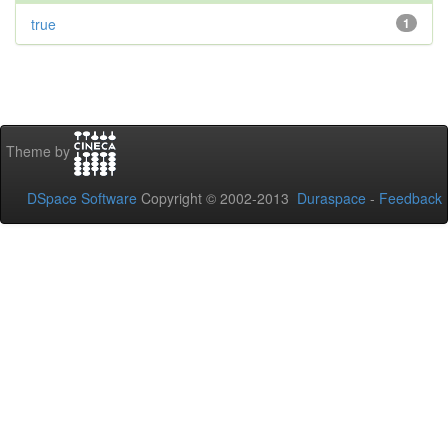
true
1
Theme by
DSpace Software
Copyright © 2002-2013
Duraspace
-
Feedback