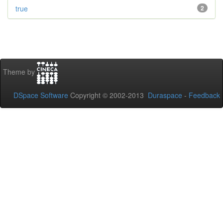
true
2
Theme by
DSpace Software
Copyright © 2002-2013
Duraspace
-
Feedback