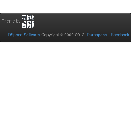
Theme by
DSpace Software
Copyright © 2002-2013
Duraspace
-
Feedback