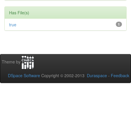
Has File(s)
true
1
Theme by
DSpace Software
Copyright © 2002-2013
Duraspace
-
Feedback