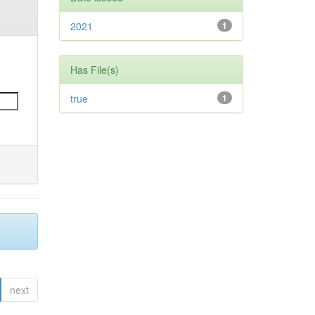
2021
1
Has File(s)
true
1
next