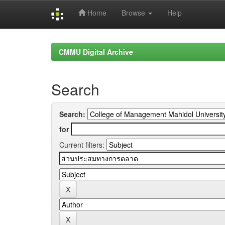
Home
Browse
Help
Skip
navigation
CMMU Digital Archive
Search
Search:
for
Current filters: