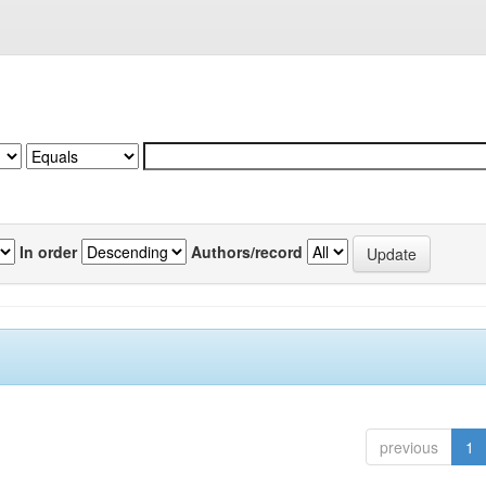
In order
Authors/record
previous
1