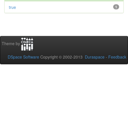
true
1
Theme by
DSpace Software
Copyright © 2002-2013
Duraspace
-
Feedback