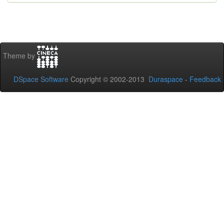
Theme by
DSpace Software
Copyright © 2002-2013
Duraspace
-
Feedback