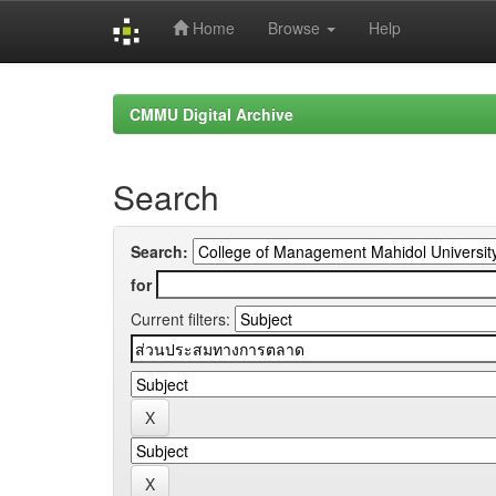
Home
Browse
Help
Skip
navigation
CMMU Digital Archive
Search
Search:
for
Current filters: