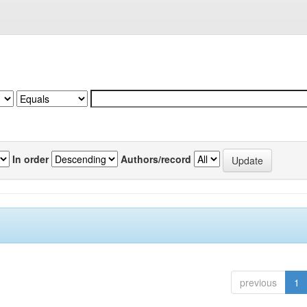
In order
Authors/record
previous
1