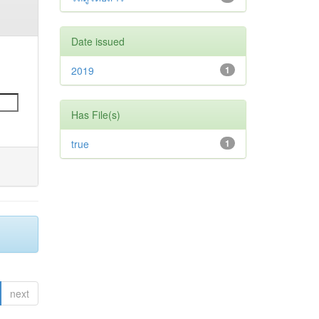
Date issued
2019
1
Has File(s)
true
1
next