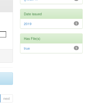
Date issued
2019
1
Has File(s)
true
1
next