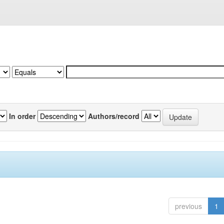
In order
Authors/record
previous
1