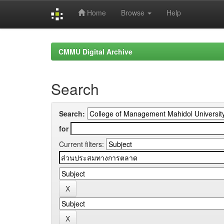
Home
Browse
Help
Skip
navigation
CMMU Digital Archive
Search
Search:
for
Current filters: