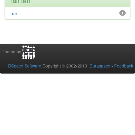
Has File(s)
true
1
Theme by
DSpace Software
Copyright © 2002-2013
Duraspace
-
Feedback