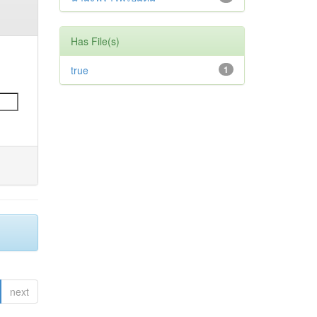
Has File(s)
true
1
next