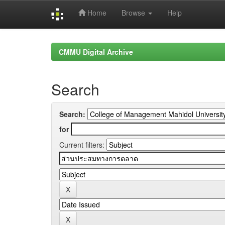
Home
Browse
Help
Skip
navigation
CMMU Digital Archive
Search
Search:
for
Current filters: