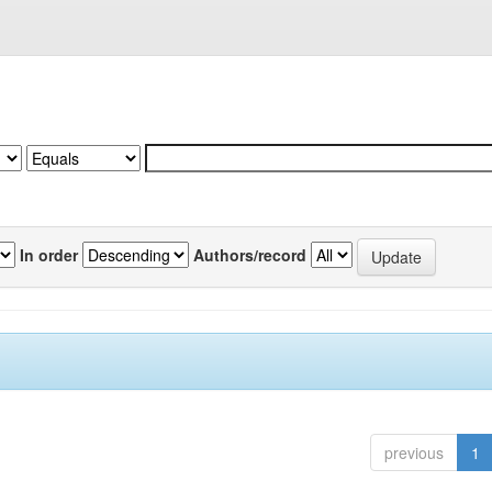
In order
Authors/record
previous
1