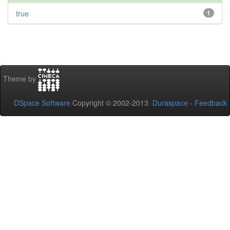
true
1
Theme by
DSpace Software
Copyright © 2002-2013
Duraspace
-
Feedback