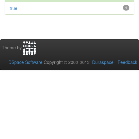
true
1
Theme by
DSpace Software
Copyright © 2002-2013
Duraspace
-
Feedback