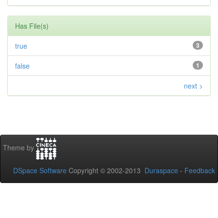
Has File(s)
true
3
false
1
next >
Theme by
DSpace Software
Copyright © 2002-2013
Duraspace
-
Feedback