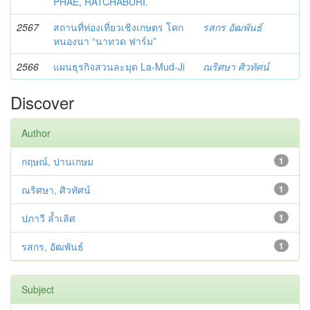
PHAE, RATCHABURI.
2567
สถานที่ท่องเที่ยวเชิงเกษตร โคก
รสกร อัฒพันธ์
หนองนา “นาทวด ฟาร์ม”
2566
แผนธุรกิจสวนละมุด La-Mud-Ji
ณริศษา ศิวทัศน์
Discover
Author
กฤษณ์, ปานเกษม
1
ณริศษา, ศิวทัศน์
1
ปภาวี ล้ำเลิศ
1
รสกร, อัฒพันธ์
1
Subject