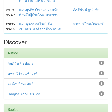
เบาหวาน แบรนด์ Alora
2019-
แผนธุรกิจ Octave รองเท้า
กิตตินันท์ ธูปแก้ว
06-07
สำหรับผู้ป่วยโรคเบาหวาน
2022-
แผนธุรกิจ จัสไรซ์แป้ง
พชร, วิโรจน์ชัยวงษ์
09-23
อเนกประสงค์จากข้าว กข 43
Discover
Author
กิตตินันท์ ธูปแก้ว
1
พชร, วิโรจน์ชัยวงษ์
1
อรณิช สิงหะพันธ์
1
เอกฤทธิ์ ติรณะประกิจ
1
Subject