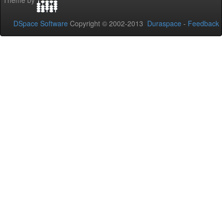
Theme by
DSpace Software
Copyright © 2002-2013
Duraspace
-
Feedback