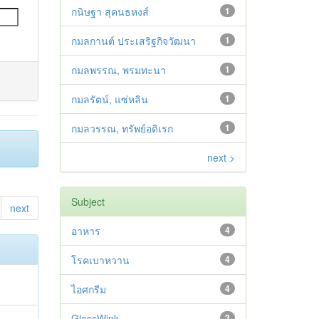
กนิษฐา สุคนธหงส์
1
กมลกานต์ ประเสริฐกิจวัฒนา
1
กมลพรรณ, พรมทะนา
1
กมลรัตน์, แซ่หลิน
1
กมลวรรณ, ทรัพย์อดิเรก
1
next >
Subject
next
อาหาร
4
โรคเบาหวาน
4
ไอศกรีม
4
GlassWink
3