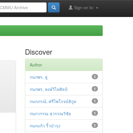
Sign on to:
Discover
Author
กนกพร, ลู่
1
กนกพร, หงษ์วิไลศิลป์
1
กนกภรณ์, ศรีไพโรจน์ธิกูล
1
กนกวรรณ สุวรรณวิชัย
1
กนกแก้ว ริ้วบำรุง
1