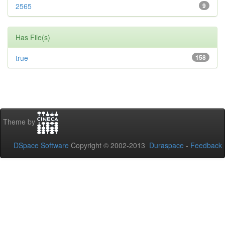
2565
9
Has File(s)
true
158
Theme by
DSpace Software
Copyright © 2002-2013
Duraspace
-
Feedback