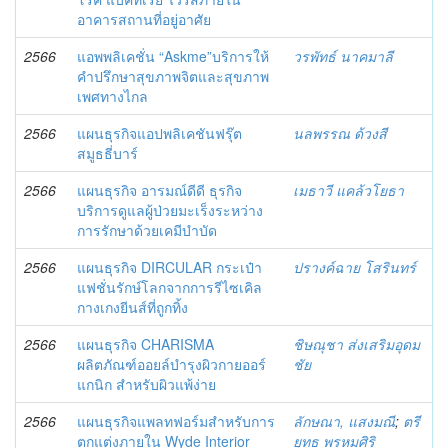
อาคารสถานที่อยู่อาศัย
2566
แอพพลิเคชั่น “Askme”บริการให้
วรพัทธ์ นาคมาลี
คำปรึกษาสุขภาพจิตและสุขภาพ
เพศทางไกล
2566
แผนธุรกิจแอปพลิเคชันฟรุ๊ต
นลพรรณ ด้วงสี
สมูธธี่บาร์
2566
แผนธุรกิจ อารมณ์ดีดี ธุรกิจ
เมธาวี แคล้วโยธา
บริการดูแลผู้ป่วยมะเร็งระหว่าง
การรักษาด้วยเคมีบำบัด
2566
แผนธุรกิจ DIRCULAR กระเป๋า
ปรางค์ฉาย โสรินทร์
แฟชั่นรักษ์โลกจากการรีไซเคิล
กางเกงยีนส์ที่ถูกทิ้ง
2566
แผนธุรกิจ CHARISMA
ชิษณุชา ส่งเสริมอุดม
ผลิตภัณฑ์ออยล์บำรุงผิวกายออร์
ชัย
แกนิก สำหรับผิวแพ้ง่าย
2566
แผนธุรกิจแพลทฟอร์มสำหรับการ
ลักษณา, แสงมณี
;
ตรี
ตกแต่งภายใน Wyde Interior
ยุทธ พรหมศิริ