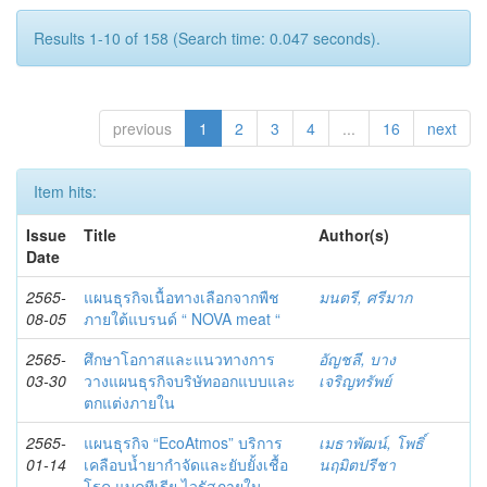
Results 1-10 of 158 (Search time: 0.047 seconds).
previous
1
2
3
4
...
16
next
Item hits:
Issue
Title
Author(s)
Date
2565-
แผนธุรกิจเนื้อทางเลือกจากพืช
มนตรี, ศรีมาก
08-05
ภายใต้แบรนด์ “ NOVA meat “
2565-
ศึกษาโอกาสและแนวทางการ
อัญชลี, บาง
03-30
วางแผนธุรกิจบริษัทออกแบบและ
เจริญทรัพย์
ตกแต่งภายใน
2565-
แผนธุรกิจ “EcoAtmos” บริการ
เมธาพัฒน์, โพธิ์
01-14
เคลือบน้ำยากำจัดและยับยั้งเชื้อ
นฤมิตปรีชา
โรค แบคทีเรีย ไวรัสภายใน