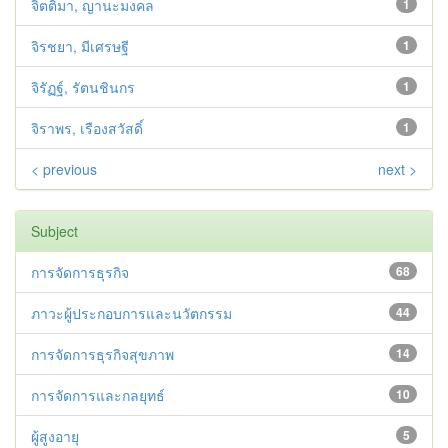
จิตติมา, ญานะมงคล
1
จิรชยา, มีเศรษฐี
1
จิรัฏฐ์, รัตนชินกร
1
จิราพร, เรืองสวัสดิ์
1
< previous
next >
Subject
การจัดการธุรกิจ
68
ภาวะผู้ประกอบการและนวัตกรรม
44
การจัดการธุรกิจสุขภาพ
14
การจัดการและกลยุทธ์
10
ผู้สูงอายุ
5