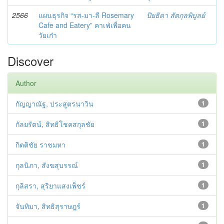
2566
แผนธุรกิจ “รส-มา-ลี Rosemary
ปิยธิดา สัตกุลพิบูลย์
Cafe and Eatery” คาเฟ่เพื่อคน
วัยเก๋า
Discover
Author
กัญญาณัฐ, ประสูตรนาวิน
1
กัลยรัตน์, สิทธิโชคสกุลชัย
1
กิตติชัย ราชมหา
1
กุลนิภา, สังฆสุบรรณ์
1
กุลิสรา, สุริยาแสงเพ็ชร์
1
จันทิมา, สิทธิสุราษฎร์
1