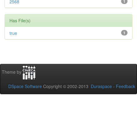
2568
1
Has File(s)
true
1
Theme by
DSpace Software
Copyright © 2002-2013
Duraspace
-
Feedback