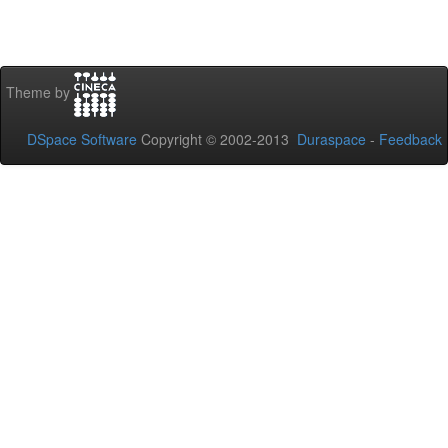
Theme by
DSpace Software
Copyright © 2002-2013
Duraspace
-
Feedback