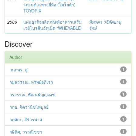
รถยนต์เฉพาะยี่ห้อ (โตโยต้า)
TOYOFIX
2566
แผนธุรกิจผลิตภัณฑ์อาหารเสริม
ทิพรดา วจีสัตยานุ
เวย์โปรตีนอัดเม็ด "WHEYABLE"
รักษ์
Discover
Author
กนกพร, ลู่
1
กมลวรรณ, ทรัพย์อดิเรก
1
กรวรรณ, พัฒนธัญญเดช
1
กฤช, จิตวานิชไพบูลย์
1
กฤติกร, สิริวรพาส
1
กษิดิศ, วรวณิชชา
1