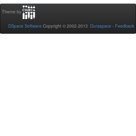
Theme by
DSpace Software
Copyright © 2002-2013
Duraspace
-
Feedback