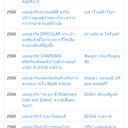
สมูธธี่บาร์
2566
แผนธุรกิจ อารมณ์ดีดี ธุรกิจ
เมธาวี แคล้วโยธา
บริการดูแลผู้ป่วยมะเร็งระหว่าง
การรักษาด้วยเคมีบำบัด
2566
แผนธุรกิจ DIRCULAR กระเป๋า
ปรางค์ฉาย โสรินทร์
แฟชั่นรักษ์โลกจากการรีไซเคิล
กางเกงยีนส์ที่ถูกทิ้ง
2566
แผนธุรกิจ CHARISMA
ชิษณุชา ส่งเสริมอุดม
ผลิตภัณฑ์ออยล์บำรุงผิวกายออร์
ชัย
แกนิก สำหรับผิวแพ้ง่าย
2566
แผนธุรกิจแพลทฟอร์มสำหรับการ
ลักษณา, แสงมณี
;
ตรี
ตกแต่งภายใน Wyde Interior
ยุทธ พรหมศิริ
2566
แผนธุรกิจ “รส-มา-ลี Rosemary
ปิยธิดา สัตกุลพิบูลย์
Cafe and Eatery” คาเฟ่เพื่อคน
วัยเก๋า
2566
แผนธุรกิจร้านอะไหล่ยนต์
ปิยวัจน์ กายราช
2566
แผนธุรกิจอู่บริการซ่อมบำรุง
ปรีชา เมฆแสงสวย