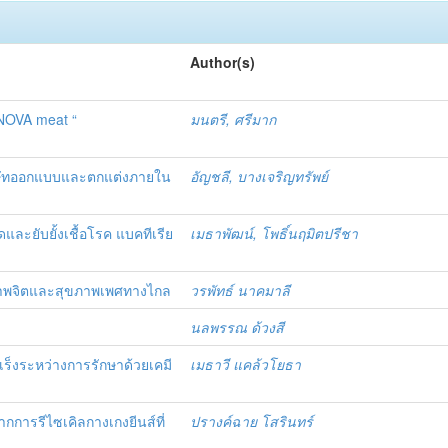
Author(s)
 NOVA meat “
มนตรี, ศรีมาก
ษัทออกแบบและตกแต่งภายใน
อัญชลี, บางเจริญทรัพย์
ละยับยั้งเชื้อโรค แบคทีเรีย
เมธาพัฒน์, โพธิ์นฤมิตปรีชา
ขภาพจิตและสุขภาพเพศทางไกล
วรพัทธ์ นาคมาลี
นลพรรณ ด้วงสี
ะเร็งระหว่างการรักษาด้วยเคมี
เมธาวี แคล้วโยธา
กการรีไซเคิลกางเกงยีนส์ที่
ปรางค์ฉาย โสรินทร์