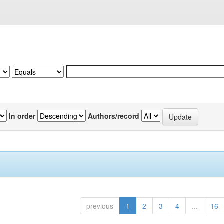
In order
Authors/record
previous
1
2
3
4
...
16