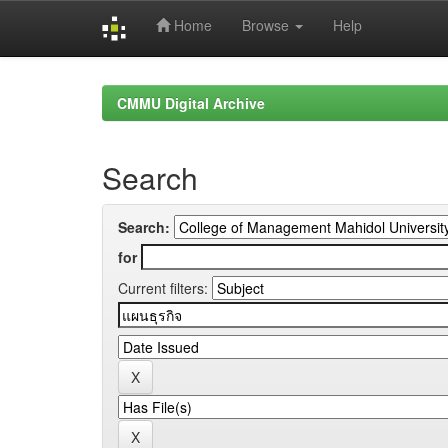
Home
Browse
Help
Skip
navigation
CMMU Digital Archive
Search
Search:
for
Current filters: