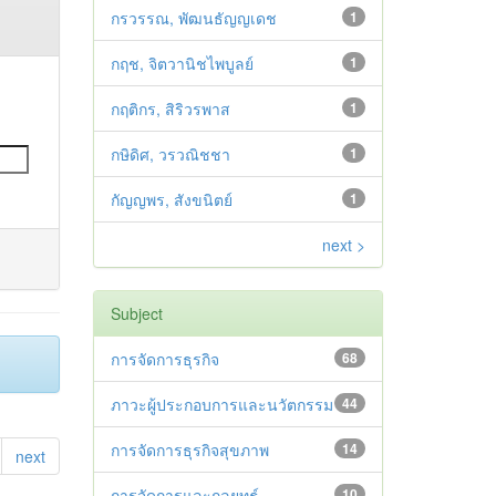
กรวรรณ, พัฒนธัญญเดช
1
กฤช, จิตวานิชไพบูลย์
1
กฤติกร, สิริวรพาส
1
กษิดิศ, วรวณิชชา
1
กัญญพร, สังขนิตย์
1
next >
Subject
การจัดการธุรกิจ
68
ภาวะผู้ประกอบการและนวัตกรรม
44
การจัดการธุรกิจสุขภาพ
14
next
การจัดการและกลยุทธ์
10