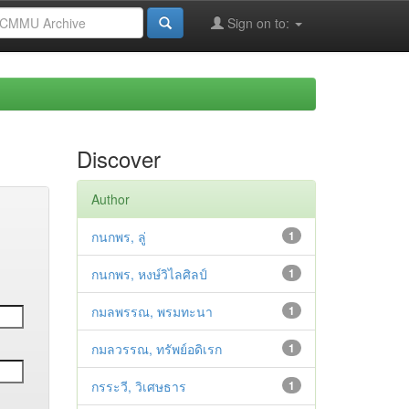
Sign on to:
Discover
Author
กนกพร, ลู่
1
กนกพร, หงษ์วิไลศิลป์
1
กมลพรรณ, พรมทะนา
1
กมลวรรณ, ทรัพย์อดิเรก
1
กรระวี, วิเศษธาร
1