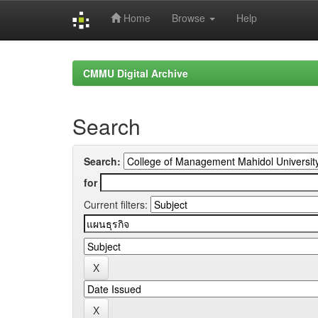
Home
Browse
Help
Skip
navigation
CMMU Digital Archive
Search
Search:
for
Current filters: