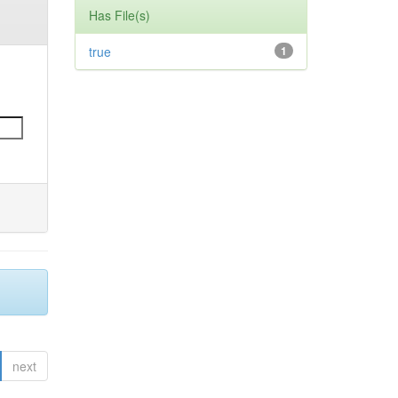
Has File(s)
true
1
next