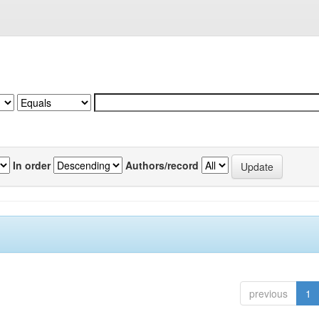
In order
Authors/record
previous
1