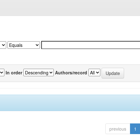
In order
Authors/record
previous
1