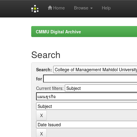
Home
Browse
Help
Skip
navigation
CMMU Digital Archive
Search
Search:
for
Current filters: