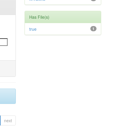
Has File(s)
true
1
next