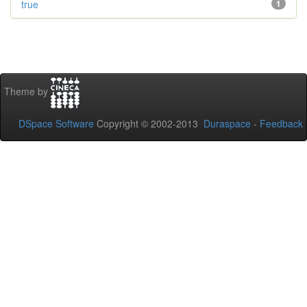
true
1
Theme by
DSpace Software
Copyright © 2002-2013
Duraspace
-
Feedback